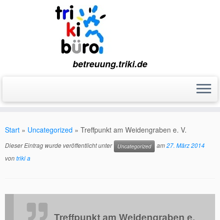
betreuung.triki.de
Zum
Inhalt
Start
»
Uncategorized
»
Treffpunkt am Weidengraben e. V.
springen
Dieser Eintrag wurde veröffentlicht unter
am
27. März 2014
Uncategorized
von
triki a
Treffpunkt am Weidengraben e.