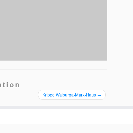
ation
Krippe Walburga-Marx-Haus
→