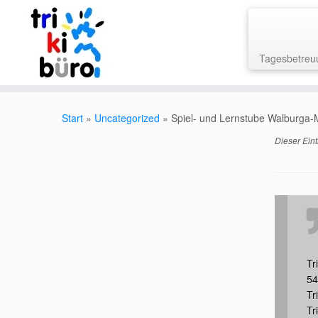
Tagesbetreu
Zum
Inhalt
Start
»
Uncategorized
»
Spiel- und Lernstube Walburga
springen
Dieser Eint
Tr
5
Tr
Tr