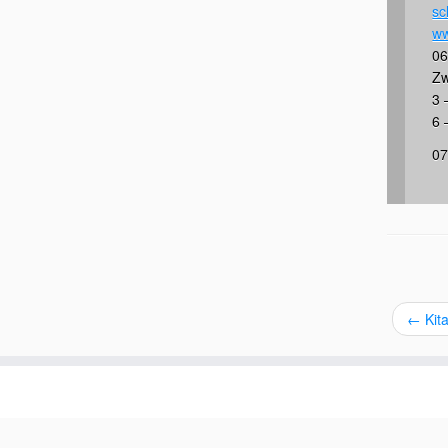
sc
ww
06
Zw
3 
6 
07
←
Kita