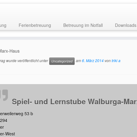
ung
Ferienbetreuung
Betreuung im Notfall
Downloads
-Marx-Haus
rag wurde veröffentlicht unter
am
6. März 2014
von
triki a
Uncategorized
Spiel- und Lernstube Walburga-Ma
ierweilerweg 53 b
4294
ier
ier-West