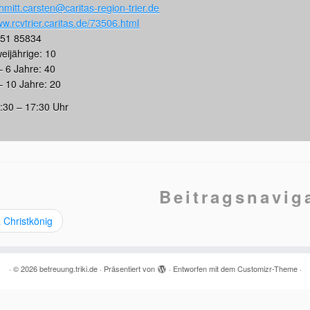
hmitt.carsten@caritas-region-trier.de
w.rcvtrier.caritas.de/73506.html
51 85834
eijährige: 10
– 6 Jahre: 40
– 10 Jahre: 20
:30 – 17:30 Uhr
Beitragsnavig
 Christkönig
·
© 2026
betreuung.triki.de
·
Präsentiert von
·
Entworfen mit dem
Customizr-Theme
·