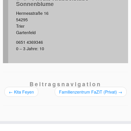
Sonnenblume
Hermesstraße 16
54295
Trier
Gartenfeld
0651 4369346
0 – 3 Jahre: 10
Beitragsnavigation
←
Kita Feyen
Familienzentrum FaZiT (Privat)
→