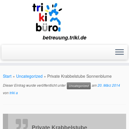
betreuung.triki.de
Zum
Inhalt
Start
»
Uncategorized
»
Private Krabbelstube Sonnenblume
springen
Dieser Eintrag wurde veröffentlicht unter
am
20. März 2014
Uncategorized
von
triki a
Private Krabbelstube