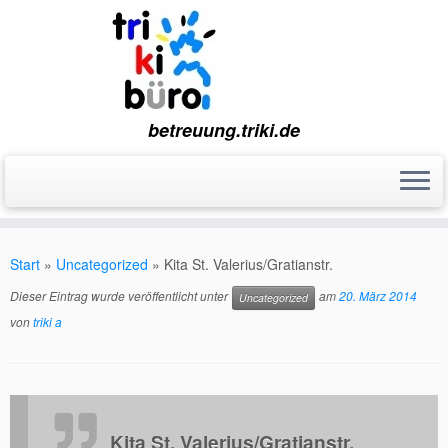
betreuung.triki.de
Zum
Inhalt
Start
»
Uncategorized
»
Kita St. Valerius/Gratianstr.
springen
Dieser Eintrag wurde veröffentlicht unter
am
20. März 2014
Uncategorized
von
triki a
Kita St. Valerius/Gratianstr.