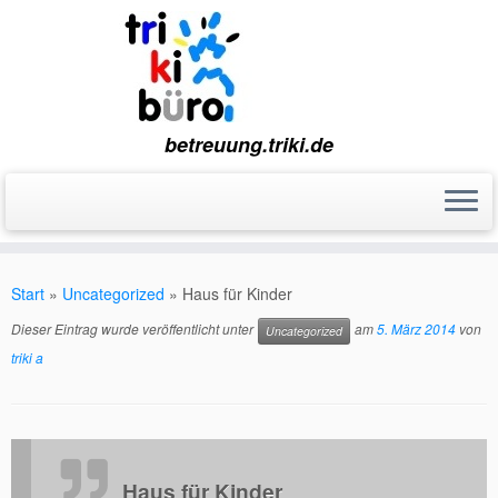
betreuung.triki.de
Zum
Inhalt
Start
»
Uncategorized
»
Haus für Kinder
springen
Dieser Eintrag wurde veröffentlicht unter
am
5. März 2014
von
Uncategorized
triki a
Haus für Kinder