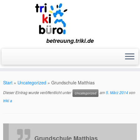
betreuung.triki.de
Zum
Inhalt
Start
»
Uncategorized
»
Grundschule Matthias
springen
Dieser Eintrag wurde veröffentlicht unter
am
5. März 2014
von
Uncategorized
triki a
Grundschule Matthias