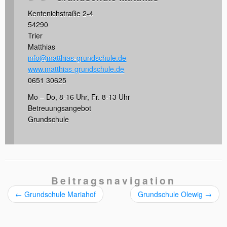
Kentenichstraße 2-4
54290
Trier
Matthias
info@matthias-grundschule.de
www.matthias-grundschule.de
0651 30625
Mo – Do, 8-16 Uhr, Fr. 8-13 Uhr
Betreuungsangebot
Grundschule
Beitragsnavigation
←
Grundschule Mariahof
Grundschule Olewig
→