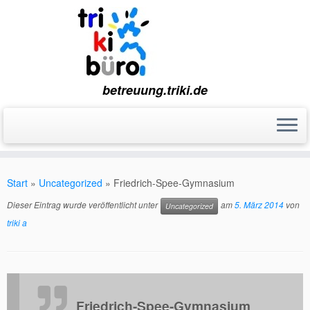
betreuung.triki.de
Zum
Inhalt
Start
»
Uncategorized
»
Friedrich-Spee-Gymnasium
springen
Dieser Eintrag wurde veröffentlicht unter
am
5. März 2014
von
Uncategorized
triki a
Friedrich-Spee-Gymnasium