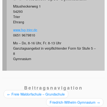
Mäusheckerweg 1
54293
Trier
Ehrang
www.fsg-trier.de
0651 9679810
Mo – Do, 8-16 Uhr, Fr. 8-13 Uhr
Ganztagsangebot in verpflichtender Form für Stufe 5 –
8
Gymnasium
Beitragsnavigation
←
Freie Waldorfschule – Grundschule
Friedrich-Wilhelm-Gymnasium
→