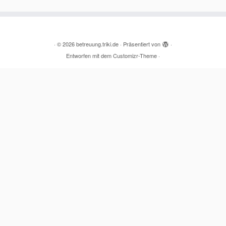
·
© 2026
betreuung.triki.de
·
Präsentiert von
·
Entworfen mit dem
Customizr-Theme
·