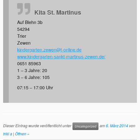
Kita St. Martinus
Auf Blehn 3b
54294
Trier
Zewen
kindergarten.zewen@t-online.de
www.kindergarten-sankt-martinus-zewen.de/
0651 85963
1 – 3 Jahre: 20
3 – 6 Jahre: 105
07:15 – 17:00 Uhr
Dieser Eintrag wurde veröffentlicht unter
am
6. März 2014
von
Uncategorized
triki a
|
Öffnen »