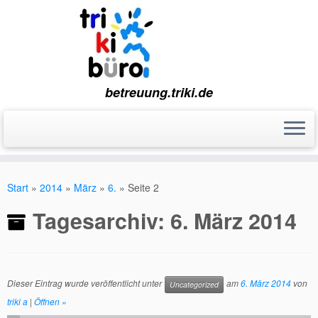
betreuung.triki.de
Zum
Inhalt
Start
»
2014
»
März
»
6.
»
Seite 2
springen
Tagesarchiv:
6. März 2014
Dieser Eintrag wurde veröffentlicht unter
am
6. März 2014
von
Uncategorized
triki a
|
Öffnen »