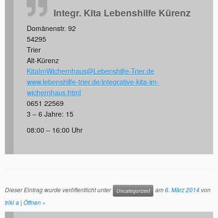
Integr. Kita Lebenshilfe Kürenz
Domänenstr. 92
54295
Trier
Alt-Kürenz
KitaImWichernhaus@Lebenshilfe-Trier.de
www.lebenshilfe-trier.de/integrative-kita-im-
wichernhaus.html
0651 22569
3 – 6 Jahre: 15
08:00 – 16:00 Uhr
Dieser Eintrag wurde veröffentlicht unter
am
6. März 2014
von
Uncategorized
triki a
|
Öffnen »