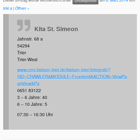
Uncategorized
triki a
|
Öffnen »
Kita St. Simeon
Jahnstr. 68 a
54294
Trier
Trier-West
www.cms.bistum-trier.de/bistum-trier/Integrale?
SID=CRAWLER&MODULE=Frontend&ACTION=ViewPa
geView&Pa
0651 83122
3 – 6 Jahre: 40
6 – 10 Jahre: 5
07:30 – 16:30 Uhr