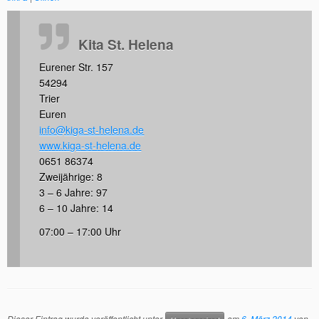
Kita St. Helena
Eurener Str. 157
54294
Trier
Euren
info@kiga-st-helena.de
www.kiga-st-helena.de
0651 86374
Zweijährige: 8
3 – 6 Jahre: 97
6 – 10 Jahre: 14
07:00 – 17:00 Uhr
Dieser Eintrag wurde veröffentlicht unter
am
6. März 2014
von