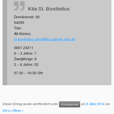
Kita St. Bonifatius
Domänenstr. 92
54295
Trier
Alt-Kürenz
st-bonifatius-trier@kita-ggmbh-trier.de
0651 23211
0 – 3 Jahre: 7
Zweijährige: 6
3 – 6 Jahre: 52
07:30 – 16:30 Uhr
Dieser Eintrag wurde veröffentlicht unter
am
6. März 2014
von
Uncategorized
triki a
|
Öffnen »