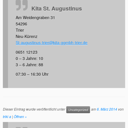
Kita St. Augustinus
Am Weidengraben 31
54296
Trier
Neu-Kürenz
St-augustinus-trier@kita-ggmbh-trier.de
0651 12123
0 – 3 Jahre: 10
3 – 6 Jahre: 88
07:30 – 16:30 Uhr
Dieser Eintrag wurde veröffentlicht unter
am
6. März 2014
von
Uncategorized
triki a
|
Öffnen »