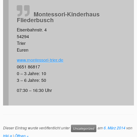
Montessori-Kinderhaus
Fliederbusch
Eisenbahnstr. 4
54294
Trier
Euren
www.montessori-trier.de
0651 86817
0 – 3 Jahre: 10
3 – 6 Jahre: 50
07:30 – 16:30 Uhr
Dieser Eintrag wurde veröffentlicht unter
am
6. März 2014
von
Uncategorized
triki a
|
Öffnen »