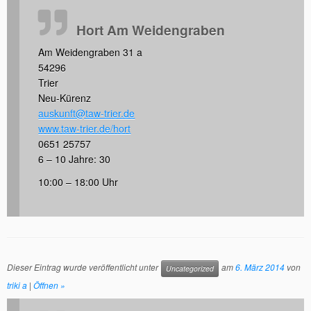
Hort Am Weidengraben
Am Weidengraben 31 a
54296
Trier
Neu-Kürenz
auskunft@taw-trier.de
www.taw-trier.de/hort
0651 25757
6 – 10 Jahre: 30
10:00 – 18:00 Uhr
Dieser Eintrag wurde veröffentlicht unter
am
6. März 2014
von
Uncategorized
triki a
|
Öffnen »