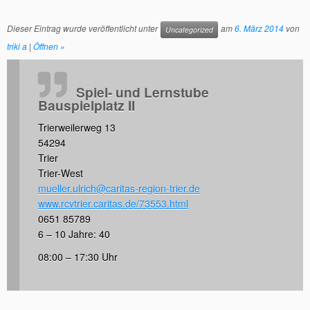
Dieser Eintrag wurde veröffentlicht unter
am
6. März 2014
von
Uncategorized
triki a
|
Öffnen »
Spiel- und Lernstube
Bauspielplatz II
Trierweilerweg 13
54294
Trier
Trier-West
mueller.ulrich@caritas-region-trier.de
www.rcvtrier.caritas.de/73553.html
0651 85789
6 – 10 Jahre: 40
08:00 – 17:30 Uhr