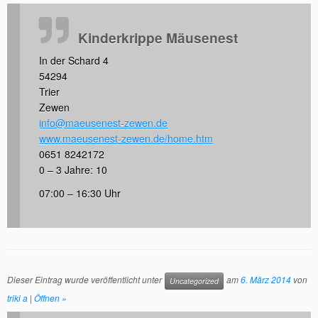
Kinderkrippe Mäusenest
In der Schard 4
54294
Trier
Zewen
info@maeusenest-zewen.de
www.maeusenest-zewen.de/home.htm
0651 8242172
0 – 3 Jahre: 10
07:00 – 16:30 Uhr
Dieser Eintrag wurde veröffentlicht unter
am
6. März 2014
von
Uncategorized
triki a
|
Öffnen »